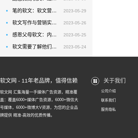
笔的软文：软文营销因其高性价比的优势突出重围成为企业营销的必要选择
2023-05-29
软文写作与营销实战手册：做营销推广策略，千万不要总是把关注点放在成本预算上
2023-05-26
感恩父母软文：内容创建是最有效的搜索引擎优化技术
2023-05-25
软文需要了解他们的饮食习惯、健康意识等方面的信息，以便更好地为他们提供有价值的内容
2023-05-24
软文网 - 11年老品牌，值得信赖
关于我们
公司介绍
软文网 汇集海量一手媒体广告资源，精准覆
盖：覆盖6000+媒体广告资源，6000+微信大
联系我们
号媒体，6000+微博大V资源，为您的企业品
服务隐私
牌提供 精准-高效的优质传播。