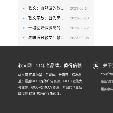
软文：自驾游的软文应该怎么样去做推广？
2023-06-14
软文字数：首先需要确定目标受众是谁，以便编写针对他们的软文
2023-06-13
一段回归做微商的软文：在写作过程中，要注重使用与长尾关键词相关的主题和内容
2023-06-12
老味道酱软文：软文写作中，我们要考虑软文的历史沉淀
2023-06-08
软文网 - 11年老品牌，值得信赖
关于
公司介绍
软文网 汇集海量一手媒体广告资源，精准覆
盖：覆盖6000+媒体广告资源，6000+微信大
联系我们
号媒体，6000+微博大V资源，为您的企业品
服务隐私
牌提供 精准-高效的优质传播。