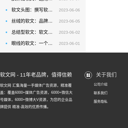
软文头图：撰写软文时一定要注意内容本身是否有价值
2023-06-06
丝绒的软文：品牌与用户对于节日的情感记忆相互交织，拓展潜在消费群体的边界
2023-06-05
总结型软文：软文——传递情感的媒介，新闻——传递事实的工具
2023-06-02
眼线的软文：一个具备用户回馈是品牌永葆发展活力的必杀技
2023-06-01
软文网 - 11年老品牌，值得信赖
关于我们
公司介绍
软文网 汇集海量一手媒体广告资源，精准覆
盖：覆盖6000+媒体广告资源，6000+微信大
联系我们
号媒体，6000+微博大V资源，为您的企业品
服务隐私
牌提供 精准-高效的优质传播。