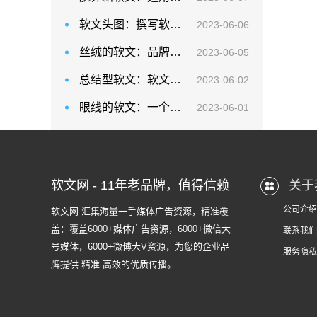
软文头图：撰写软文时一定要注意内容本身是否有价值
2023-06-06
丝绒的软文：品牌与用户对于节日的情感记忆相互交织，拓展潜在消费群体的边界
2023-06-05
总结型软文：软文——传递情感的媒介，新闻——传递事实的工具
2023-06-02
眼线的软文：一个具备用户回馈是品牌永葆发展活力的必杀技
2023-06-01
软文网 - 11年老品牌，值得信赖
关于
公司介绍
软文网 汇集海量一手媒体广告资源，精准覆
盖：覆盖6000+媒体广告资源，6000+微信大
联系我们
号媒体，6000+微博大V资源，为您的企业品
服务隐私
牌提供 精准-高效的优质传播。