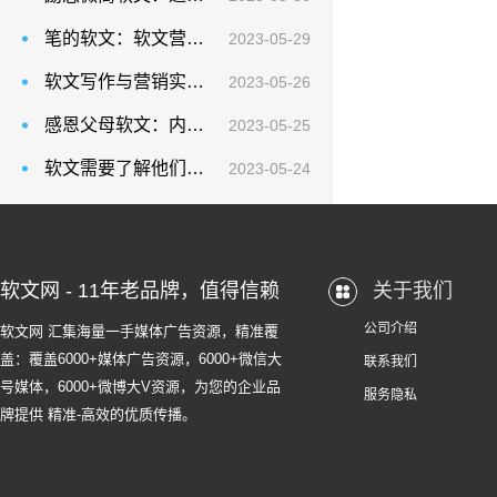
笔的软文：软文营销因其高性价比的优势突出重围成为企业营销的必要选择
2023-05-29
软文写作与营销实战手册：做营销推广策略，千万不要总是把关注点放在成本预算上
2023-05-26
感恩父母软文：内容创建是最有效的搜索引擎优化技术
2023-05-25
软文需要了解他们的饮食习惯、健康意识等方面的信息，以便更好地为他们提供有价值的内容
2023-05-24
软文网 - 11年老品牌，值得信赖
关于我们
公司介绍
软文网 汇集海量一手媒体广告资源，精准覆
盖：覆盖6000+媒体广告资源，6000+微信大
联系我们
号媒体，6000+微博大V资源，为您的企业品
服务隐私
牌提供 精准-高效的优质传播。